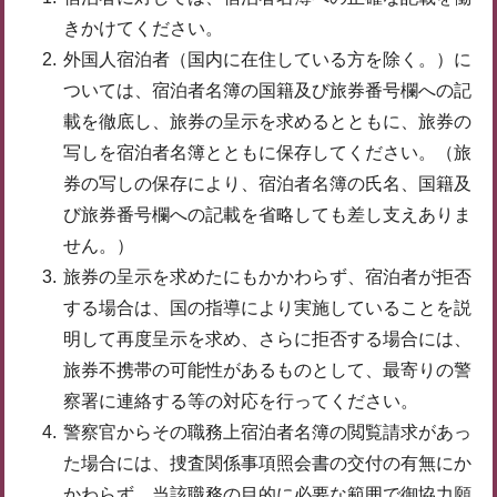
きかけてください。
外国人宿泊者（国内に在住している方を除く。）に
ついては、宿泊者名簿の国籍及び旅券番号欄への記
載を徹底し、旅券の呈示を求めるとともに、旅券の
写しを宿泊者名簿とともに保存してください。（旅
券の写しの保存により、宿泊者名簿の氏名、国籍及
び旅券番号欄への記載を省略しても差し支えありま
せん。）
旅券の呈示を求めたにもかかわらず、宿泊者が拒否
する場合は、国の指導により実施していることを説
明して再度呈示を求め、さらに拒否する場合には、
旅券不携帯の可能性があるものとして、最寄りの警
察署に連絡する等の対応を行ってください。
警察官からその職務上宿泊者名簿の閲覧請求があっ
た場合には、捜査関係事項照会書の交付の有無にか
かわらず、当該職務の目的に必要な範囲で御協力願