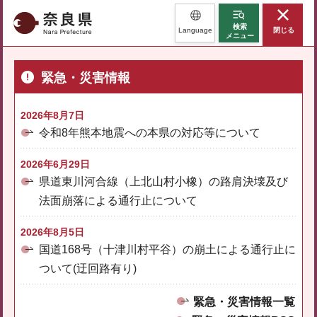
奈良県
検索
Language
閉じる
メニュー
緊急・災害情報
2026年8月7日
令和8年熊本地震への本県の対応等について
2026年6月29日
県道東川河合線（上北山村小橡）の路肩決壊及び
法面崩落による通行止について
2026年8月5日
国道168号（十津川村平谷）の崩土による通行止に
ついて(迂回路有り)
緊急・災害情報一覧