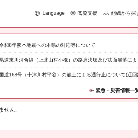
Language
閲覧支援
組織から探
令和8年熊本地震への本県の対応等について
県道東川河合線（上北山村小橡）の路肩決壊及び法面崩落によ
国道168号（十津川村平谷）の崩土による通行止について(迂回
緊急・災害情報一
ません。