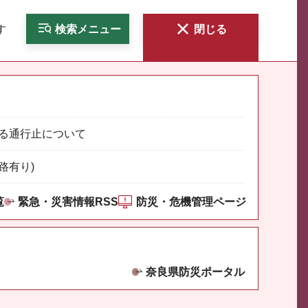
す
検索
メニュー
閉じる
る通行止について
路有り)
覧
緊急・災害情報RSS
防災・危機管理ページ
奈良県防災ポータル