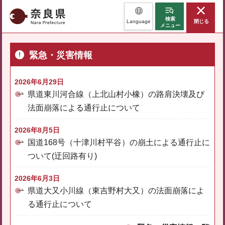
奈良県
検索
Language
閉じる
メニュー
緊急・災害情報
2026年6月29日
県道東川河合線（上北山村小橡）の路肩決壊及び
法面崩落による通行止について
2026年8月5日
国道168号（十津川村平谷）の崩土による通行止に
ついて(迂回路有り)
2026年6月3日
県道大又小川線（東吉野村大又）の法面崩落によ
る通行止について