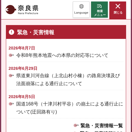
奈良県
検索
Language
閉じる
メニュー
緊急・災害情報
2026年8月7日
令和8年熊本地震への本県の対応等について
2026年6月29日
県道東川河合線（上北山村小橡）の路肩決壊及び
法面崩落による通行止について
2026年8月5日
国道168号（十津川村平谷）の崩土による通行止に
ついて(迂回路有り)
緊急・災害情報一覧