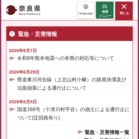
奈良県
検索
Language
閉じる
メニュー
緊急・災害情報
2026年8月7日
令和8年熊本地震への本県の対応等について
2026年6月29日
県道東川河合線（上北山村小橡）の路肩決壊及び
法面崩落による通行止について
2026年8月5日
国道168号（十津川村平谷）の崩土による通行止に
ついて(迂回路有り)
緊急・災害情報一覧