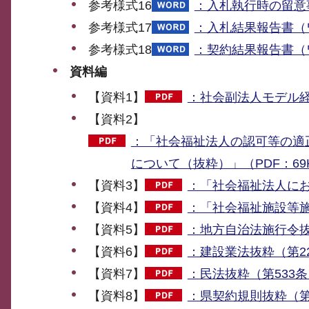
参考様式16
：入札執行時の留意
参考様式17
：入札結果報告書（ワ
参考様式18
：契約結果報告書（ワ
資料編
【資料1】
：社会副法人モデル経理
【資料2】
：「社会福祉法人の認可等の適
について（抜粋）」（PDF：69
【資料3】
：「社会福祉法人にお
【資料4】
：「社会福祉施設等施
【資料5】
：地方自治法施行令抜粋
【資料6】
：建設業法抜粋（第22
【資料7】
：民法抜粋（第533条、
【資料8】
：県契約規則抜粋（第2