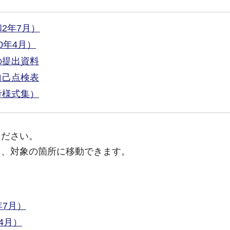
2年7月）
0年4月）
の提出資料
自己点検表
考様式集）
ください。
と、対象の箇所に移動できます。
7月）
4月）