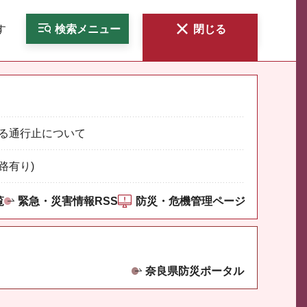
す
検索
メニュー
閉じる
る通行止について
路有り)
覧
緊急・災害情報RSS
防災・危機管理ページ
奈良県防災ポータル