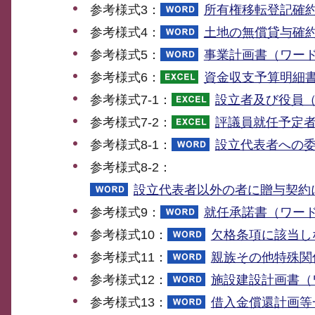
参考様式3：
所有権移転登記確約
参考様式4：
土地の無償貸与確約
参考様式5：
事業計画書（ワード
参考様式6：
資金収支予算明細書
参考様式7-1：
設立者及び役員（
参考様式7-2：
評議員就任予定者
参考様式8-1：
設立代表者への委
参考様式8-2：
設立代表者以外の者に贈与契約
参考様式9：
就任承諾書（ワード
参考様式10：
欠格条項に該当し
参考様式11：
親族その他特殊関
参考様式12：
施設建設計画書（ワ
参考様式13：
借入金償還計画等