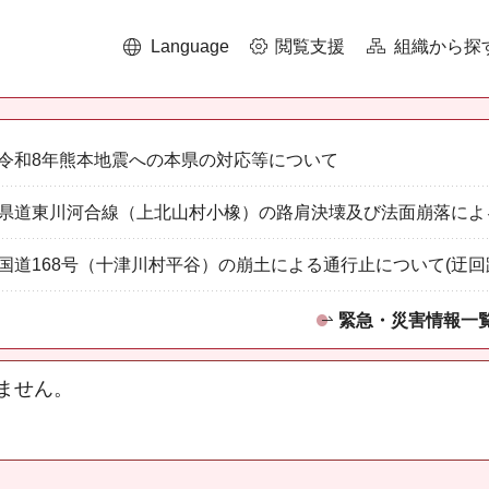
Language
閲覧支援
組織から探
令和8年熊本地震への本県の対応等について
県道東川河合線（上北山村小橡）の路肩決壊及び法面崩落によ
国道168号（十津川村平谷）の崩土による通行止について(迂回
緊急・災害情報一
ません。