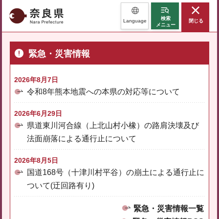
奈良県
検索
Language
閉じる
メニュー
緊急・災害情報
2026年8月7日
令和8年熊本地震への本県の対応等について
2026年6月29日
県道東川河合線（上北山村小橡）の路肩決壊及び
法面崩落による通行止について
2026年8月5日
国道168号（十津川村平谷）の崩土による通行止に
ついて(迂回路有り)
緊急・災害情報一覧