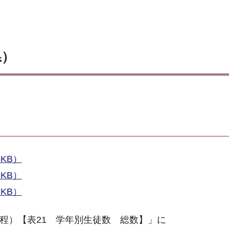
県）
5KB）
1KB）
KB）
課程）【表21 学年別生徒数 総数】」に