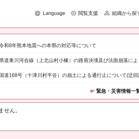
Language
閲覧支援
組織から探
令和8年熊本地震への本県の対応等について
県道東川河合線（上北山村小橡）の路肩決壊及び法面崩落によ
国道168号（十津川村平谷）の崩土による通行止について(迂回
緊急・災害情報一
ません。