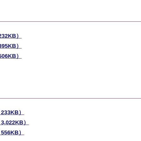
32KB）
95KB）
06KB）
33KB）
,022KB）
56KB）