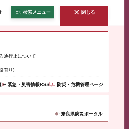
す
検索
メニュー
閉じる
る通行止について
路有り)
覧
緊急・災害情報RSS
防災・危機管理ページ
奈良県防災ポータル