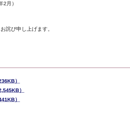
年2月）
とお詫び申し上げます。
36KB）
545KB）
41KB）