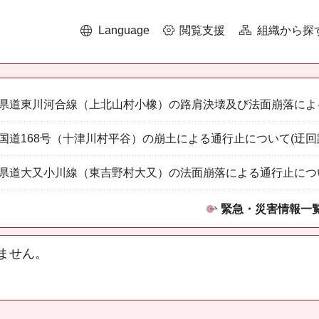
Language
閲覧支援
組織から探
県道東川河合線（上北山村小橡）の路肩決壊及び法面崩落によ
国道168号（十津川村平谷）の崩土による通行止について(迂回
県道大又小川線（東吉野村大又）の法面崩落による通行止につ
緊急・災害情報一
ません。