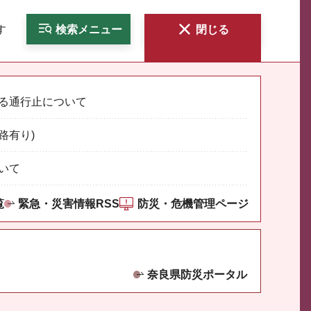
す
検索
メニュー
閉じる
る通行止について
路有り)
いて
覧
緊急・災害情報RSS
防災・危機管理ページ
奈良県防災ポータル