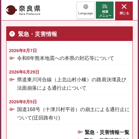
奈良県
検索
Language
閉じる
メニュー
緊急・災害情報
2026年8月7日
令和8年熊本地震への本県の対応等について
2026年6月29日
県道東川河合線（上北山村小橡）の路肩決壊及び
法面崩落による通行止について
2026年8月5日
国道168号（十津川村平谷）の崩土による通行止に
ついて(迂回路有り)
緊急・災害情報一覧