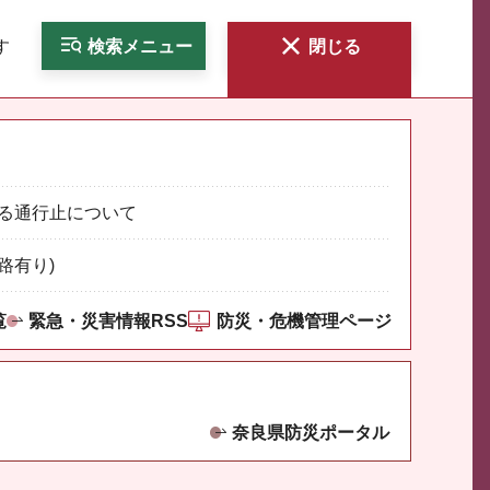
す
検索
メニュー
閉じる
る通行止について
路有り)
覧
緊急・災害情報RSS
防災・危機管理ページ
奈良県防災ポータル