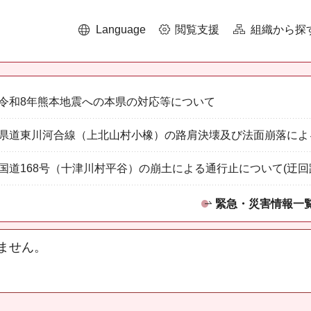
Language
閲覧支援
組織から探
令和8年熊本地震への本県の対応等について
県道東川河合線（上北山村小橡）の路肩決壊及び法面崩落によ
国道168号（十津川村平谷）の崩土による通行止について(迂回
緊急・災害情報一
ません。