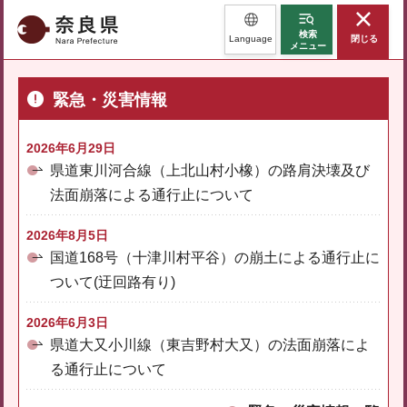
奈良県
検索
Language
閉じる
メニュー
緊急・災害情報
2026年6月29日
県道東川河合線（上北山村小橡）の路肩決壊及び
法面崩落による通行止について
2026年8月5日
国道168号（十津川村平谷）の崩土による通行止に
ついて(迂回路有り)
2026年6月3日
県道大又小川線（東吉野村大又）の法面崩落によ
る通行止について