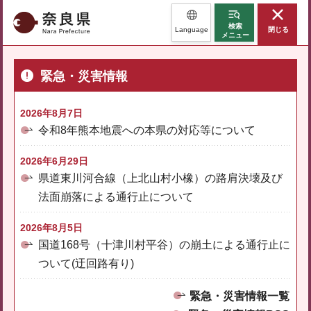
奈良県
検索
Language
閉じる
メニュー
緊急・災害情報
2026年8月7日
令和8年熊本地震への本県の対応等について
2026年6月29日
県道東川河合線（上北山村小橡）の路肩決壊及び
法面崩落による通行止について
2026年8月5日
国道168号（十津川村平谷）の崩土による通行止に
ついて(迂回路有り)
緊急・災害情報一覧