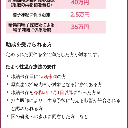
助成を受けられる方
定められた要件を全て満たした方が対象です。
妊よう性温存療法の要件
凍結保存日に
43歳未満
の方
原疾患の治療内容が対象となる治療である方
凍結保存を
令和3年7月1日以降
に行った方※
担当医師により、生命予後に与える影響が許容される
と認められる方
国の研究への参加に同意した方 など