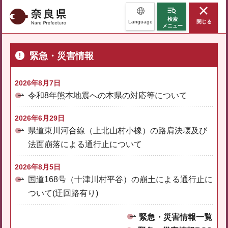
奈良県
検索
Language
閉じる
メニュー
緊急・災害情報
2026年8月7日
令和8年熊本地震への本県の対応等について
2026年6月29日
県道東川河合線（上北山村小橡）の路肩決壊及び
法面崩落による通行止について
2026年8月5日
国道168号（十津川村平谷）の崩土による通行止に
ついて(迂回路有り)
緊急・災害情報一覧