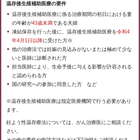
温存後生殖補助医療の要件
温存後生殖補助医療に係る治療期間の初日における妻
の年齢が
43歳未満
である夫婦
凍結保存を行った後に、温存後生殖補助医療を
令和4
年4月1日以降
に受けた方※
他の治療法では妊娠の見込みがないまたは極めて少な
いと医師に診断された方
担当医師により、生命予後に与える影響が許容される
と認められる方
国の研究への参加に同意した方 など
※温存後生殖補助医療は指定医療機関で行う必要があり
ます。
妊よう性温存療法については、がん治療医にご相談くだ
さい。
その他の要件や申請方法などは下記HPをご確認くださ