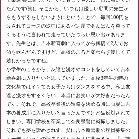
たんです(笑)。そこから、いつもは優しい顧問の先生か
らもうずるをしないようにということで、毎回100円を
渡されてコースの途中にあるパン屋であんぱんを買って
くるように言われて走っていたつらい思い出がありま
す。先生とは、吉本新喜劇に入ってから鶴橋で2人でお
酒を飲んだんですけど、高校のころと変わらず優しくて
嬉しかったですね。
小学生のころから、友達と漫才やコントをしていて吉本
新喜劇に入りたいと思っていました。高校3年生の時の
文化祭ではイケてる女子たちはダンスをする中、私は友
達と漫才をするくらい、本当にお笑いが大好きだったん
です。それで、高校卒業後の進路を決める時に両親に吉
本の養成所に入りたいと言ったんですけど猛反対されて
しまい、専門学校を卒業して奈良県警に就職しました。
それでも夢を諦めきれず、父に吉本新喜劇の座員募集の
オーディションの記事を何も言わずに見せると、「お前