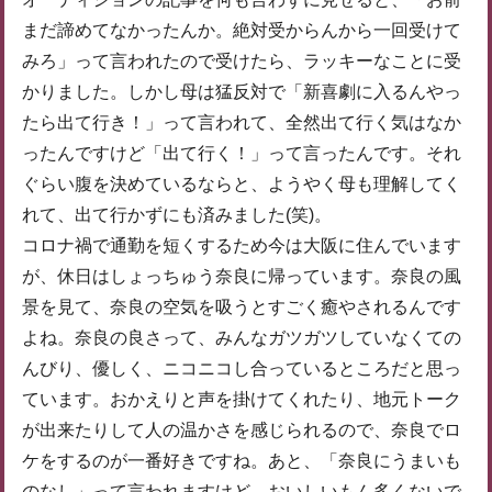
まだ諦めてなかったんか。絶対受からんから一回受けて
みろ」って言われたので受けたら、ラッキーなことに受
かりました。しかし母は猛反対で「新喜劇に入るんやっ
たら出て行き！」って言われて、全然出て行く気はなか
ったんですけど「出て行く！」って言ったんです。それ
ぐらい腹を決めているならと、ようやく母も理解してく
れて、出て行かずにも済みました(笑)。
コロナ禍で通勤を短くするため今は大阪に住んでいます
が、休日はしょっちゅう奈良に帰っています。奈良の風
景を見て、奈良の空気を吸うとすごく癒やされるんです
よね。奈良の良さって、みんなガツガツしていなくての
んびり、優しく、ニコニコし合っているところだと思っ
ています。おかえりと声を掛けてくれたり、地元トーク
が出来たりして人の温かさを感じられるので、奈良でロ
ケをするのが一番好きですね。あと、「奈良にうまいも
のなし」って言われますけど、おいしいもん多くないで