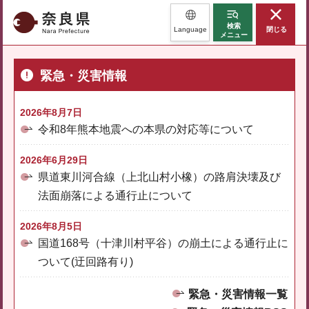
奈良県
検索
Language
閉じる
メニュー
緊急・災害情報
2026年8月7日
令和8年熊本地震への本県の対応等について
2026年6月29日
県道東川河合線（上北山村小橡）の路肩決壊及び
法面崩落による通行止について
2026年8月5日
国道168号（十津川村平谷）の崩土による通行止に
ついて(迂回路有り)
緊急・災害情報一覧