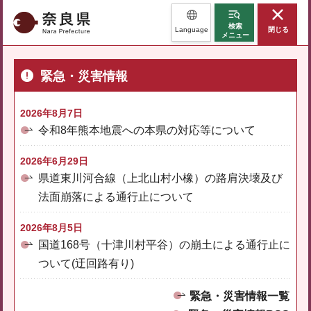
奈良県
検索
Language
閉じる
メニュー
緊急・災害情報
2026年8月7日
令和8年熊本地震への本県の対応等について
2026年6月29日
県道東川河合線（上北山村小橡）の路肩決壊及び
法面崩落による通行止について
2026年8月5日
国道168号（十津川村平谷）の崩土による通行止に
ついて(迂回路有り)
緊急・災害情報一覧