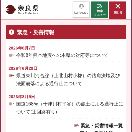
奈良県
検索
Language
閉じる
メニュー
緊急・災害情報
2026年8月7日
令和8年熊本地震への本県の対応等について
2026年6月29日
県道東川河合線（上北山村小橡）の路肩決壊及び
法面崩落による通行止について
2026年8月5日
国道168号（十津川村平谷）の崩土による通行止に
ついて(迂回路有り)
緊急・災害情報一覧