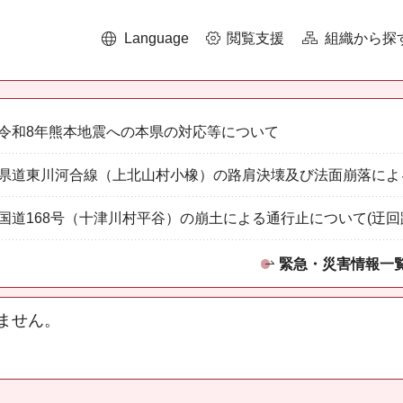
Language
閲覧支援
組織から探
令和8年熊本地震への本県の対応等について
県道東川河合線（上北山村小橡）の路肩決壊及び法面崩落によ
国道168号（十津川村平谷）の崩土による通行止について(迂回
緊急・災害情報一
ません。