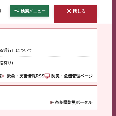
す
検索
メニュー
閉じる
る通行止について
路有り)
覧
緊急・災害情報RSS
防災・危機管理ページ
奈良県防災ポータル