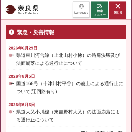
奈良県
検索
Language
閉じる
メニュー
緊急・災害情報
2026年6月29日
県道東川河合線（上北山村小橡）の路肩決壊及び
法面崩落による通行止について
2026年8月5日
国道168号（十津川村平谷）の崩土による通行止に
ついて(迂回路有り)
2026年6月3日
県道大又小川線（東吉野村大又）の法面崩落によ
る通行止について