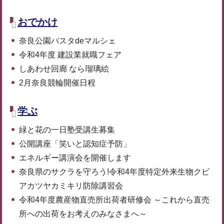
おでかけ
奈良公園バスタdeマルシェ
令和4年度 建設業就職フェア
しあわせ回廊 なら瑠璃絵
2月奈良競輪開催日程
学ぶ
緑と花の一日塾受講生募集
公開講座「笑いと認知症予防」
エネルギー講演会を開催します
奈良県のサクラを守ろう!令和4年度特定外来生物クビ
アカツヤカミキリ防除講習会
令和4年度農産物直売所出荷者研修会 ～これから直売
所への出荷をお考えのみなさまへ～