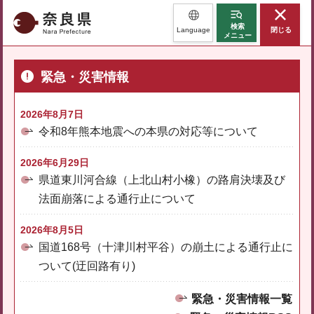
奈良県
検索
Language
閉じる
メニュー
緊急・災害情報
2026年8月7日
令和8年熊本地震への本県の対応等について
2026年6月29日
県道東川河合線（上北山村小橡）の路肩決壊及び
法面崩落による通行止について
2026年8月5日
国道168号（十津川村平谷）の崩土による通行止に
ついて(迂回路有り)
緊急・災害情報一覧