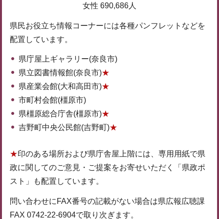
女性 690,686人
県民お役立ち情報コーナーには各種パンフレットなどを
配置しています。
県庁屋上ギャラリー(奈良市)
県立図書情報館(奈良市)
★
県産業会館(大和高田市)
★
市町村会館(橿原市)
県橿原総合庁舎(橿原市)
★
吉野町中央公民館(吉野町)
★
★
印のある場所および県庁舎屋上階には、専用用紙で県
政に関してのご意見・ご提案をお寄せいただく「県政ポ
スト」も配置しています。
問い合わせにFAX番号の記載がない場合は県広報広聴課
FAX 0742-22-6904で取り次ぎます。