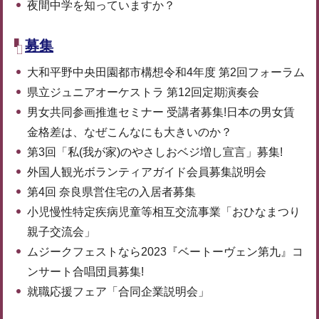
夜間中学を知っていますか？
募集
大和平野中央田園都市構想令和4年度 第2回フォーラム
県立ジュニアオーケストラ 第12回定期演奏会
男女共同参画推進セミナー 受講者募集!日本の男女賃
金格差は、なぜこんなにも大きいのか？
第3回「私(我が家)のやさしおベジ増し宣言」募集!
外国人観光ボランティアガイド会員募集説明会
第4回 奈良県営住宅の入居者募集
小児慢性特定疾病児童等相互交流事業「おひなまつり
親子交流会」
ムジークフェストなら2023『ベートーヴェン第九』コ
ンサート合唱団員募集!
就職応援フェア「合同企業説明会」