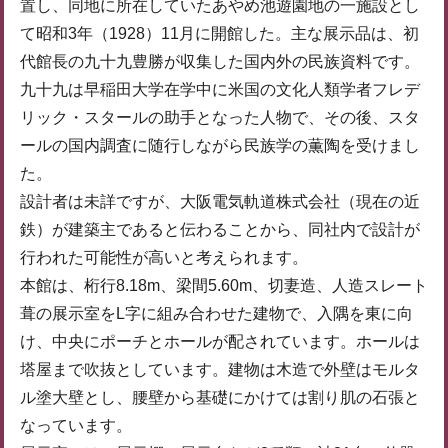
置し、同地に所在していたあやめ池遊園地の一施設とし
て昭和3年（1928）11月に開館した。主な展示品は、初
代館長の九十九豊勝が収集した国内外の民族資料です。
九十九は早稲田大学在学中に米国の文化人類学者フレデ
リック・スタールの助手となった人物で、その後、スタ
ールの国内調査に随行しながら民族学の薫陶を受けまし
た。
設計者は未詳ですが、大阪電気軌道株式会社（現在の近
鉄）が建築主であると伝わることから、同社内で設計が
行われた可能性が高いと考えられます。
本館は、桁行8.18m、梁間5.60m、切妻造、人造スレート
葺の展示室をL字に組み合わせた建物で、入隅を東に向
け、中央にポーチとホールが配されています。ホールは
塔屋まで吹抜としています。建物は木造で外壁はモルタ
ル塗大壁とし、腰壁から基礎にかけては割り肌の石張と
なっています。