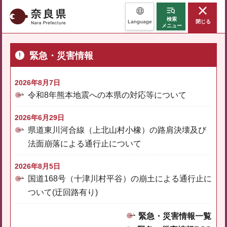
奈良県
検索
Language
閉じる
メニュー
緊急・災害情報
2026年8月7日
令和8年熊本地震への本県の対応等について
2026年6月29日
県道東川河合線（上北山村小橡）の路肩決壊及び
法面崩落による通行止について
2026年8月5日
国道168号（十津川村平谷）の崩土による通行止に
ついて(迂回路有り)
緊急・災害情報一覧