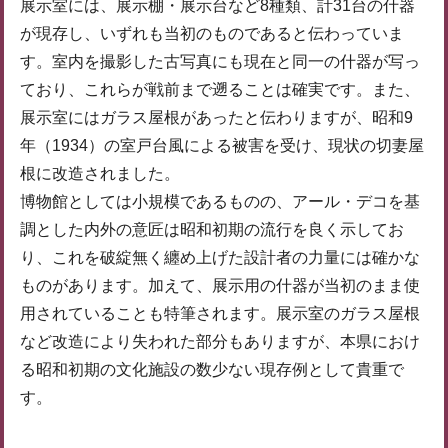
展示室には、展示棚・展示台など8種類、計31台の什器
が現存し、いずれも当初のものであると伝わっていま
す。室内を撮影した古写真にも現在と同一の什器が写っ
ており、これらが戦前まで遡ることは確実です。また、
展示室にはガラス屋根があったと伝わりますが、昭和9
年（1934）の室戸台風による被害を受け、現状の切妻屋
根に改造されました。
博物館としては小規模であるものの、アール・デコを基
調とした内外の意匠は昭和初期の流行を良く示してお
り、これを破綻無く纏め上げた設計者の力量には確かな
ものがあります。加えて、展示用の什器が当初のまま使
用されていることも特筆されます。展示室のガラス屋根
など改造により失われた部分もありますが、本県におけ
る昭和初期の文化施設の数少ない現存例として貴重で
す。