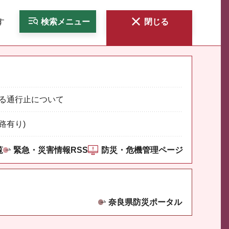
す
検索
メニュー
閉じる
る通行止について
路有り)
覧
緊急・災害情報RSS
防災・危機管理ページ
奈良県防災ポータル