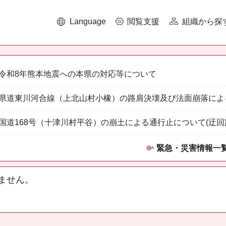
Language
閲覧支援
組織から探
令和8年熊本地震への本県の対応等について
県道東川河合線（上北山村小橡）の路肩決壊及び法面崩落によ
国道168号（十津川村平谷）の崩土による通行止について(迂回
緊急・災害情報一
ません。