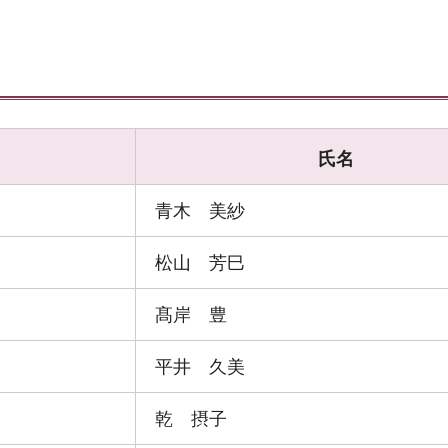
氏名
青木 美紗
松山 芳巳
髙岸 豊
平井 久美
乾 摂子