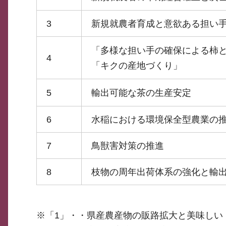
3
新規就農者育成と意欲ある担い
「多様な担い手の確保による柿
4
「キクの産地づくり」
5
輸出可能な茶の生産安定
6
水稲における環境保全型農業の
7
鳥獣害対策の推進
8
枝物の周年出荷体系の強化と輸
※「1」・・県産農産物の販路拡大と美味しい