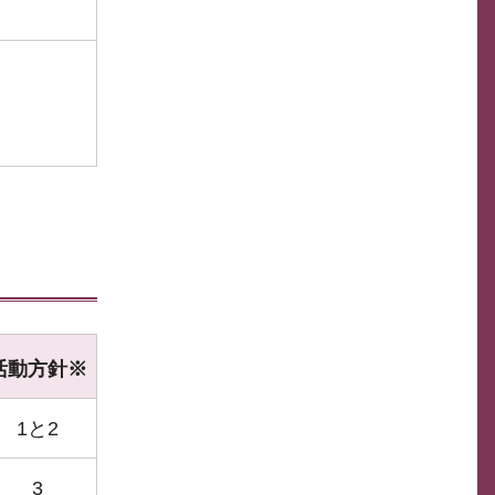
活動方針※
1と2
3