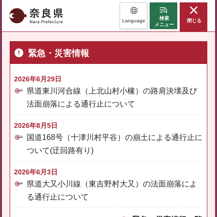
奈良県
検索
Language
閉じる
メニュー
緊急・災害情報
2026年6月29日
県道東川河合線（上北山村小橡）の路肩決壊及び
法面崩落による通行止について
2026年8月5日
国道168号（十津川村平谷）の崩土による通行止に
ついて(迂回路有り)
2026年6月3日
県道大又小川線（東吉野村大又）の法面崩落によ
る通行止について