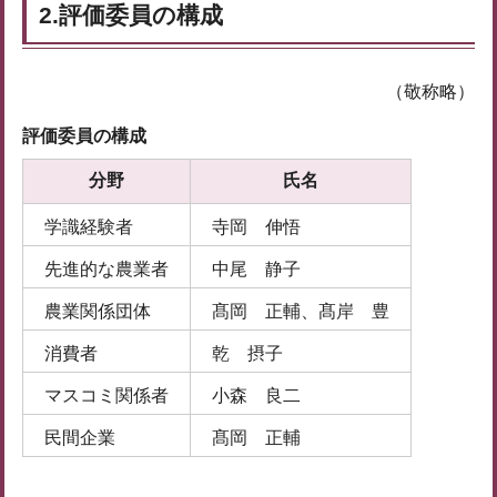
2.評価委員の構成
（敬称略）
評価委員の構成
分野
氏名
学識経験者
寺岡 伸悟
先進的な農業者
中尾 静子
農業関係団体
髙岡 正輔、髙岸 豊
消費者
乾 摂子
マスコミ関係者
小森 良二
民間企業
髙岡 正輔