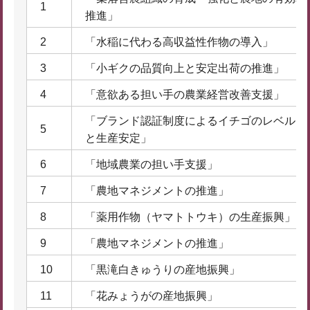
1
推進」
2
「水稲に代わる高収益性作物の導入」
3
「小ギクの品質向上と安定出荷の推進」
4
「意欲ある担い手の農業経営改善支援」
「ブランド認証制度によるイチゴのレベルア
5
と生産安定」
6
「地域農業の担い手支援」
7
「農地マネジメントの推進」
8
「薬用作物（ヤマトトウキ）の生産振興」
9
「農地マネジメントの推進」
10
「黒滝白きゅうりの産地振興」
11
「花みょうがの産地振興」