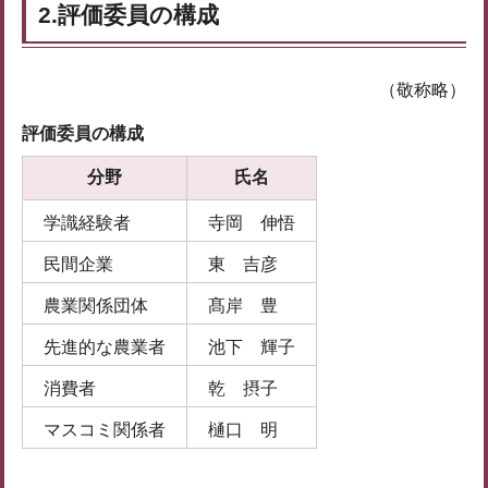
2.評価委員の構成
（敬称略）
評価委員の構成
分野
氏名
学識経験者
寺岡 伸悟
民間企業
東 吉彦
農業関係団体
髙岸 豊
先進的な農業者
池下 輝子
消費者
乾 摂子
マスコミ関係者
樋口 明