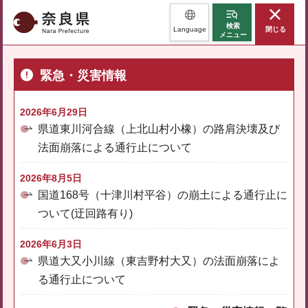
奈良県
検索
Language
閉じる
メニュー
緊急・災害情報
2026年6月29日
県道東川河合線（上北山村小橡）の路肩決壊及び
法面崩落による通行止について
2026年8月5日
国道168号（十津川村平谷）の崩土による通行止に
ついて(迂回路有り)
2026年6月3日
県道大又小川線（東吉野村大又）の法面崩落によ
る通行止について