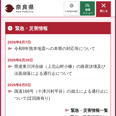
奈良県
検索
Language
閉じる
メニュー
緊急・災害情報
2026年8月7日
令和8年熊本地震への本県の対応等について
2026年6月29日
県道東川河合線（上北山村小橡）の路肩決壊及び
法面崩落による通行止について
2026年8月5日
国道168号（十津川村平谷）の崩土による通行止に
ついて(迂回路有り)
緊急・災害情報一覧