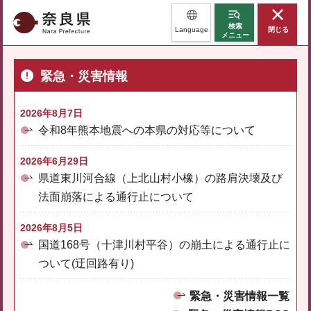
奈良県
検索
Language
閉じる
メニュー
緊急・災害情報
2026年8月7日
令和8年熊本地震への本県の対応等について
2026年6月29日
県道東川河合線（上北山村小橡）の路肩決壊及び
法面崩落による通行止について
2026年8月5日
国道168号（十津川村平谷）の崩土による通行止に
ついて(迂回路有り)
緊急・災害情報一覧