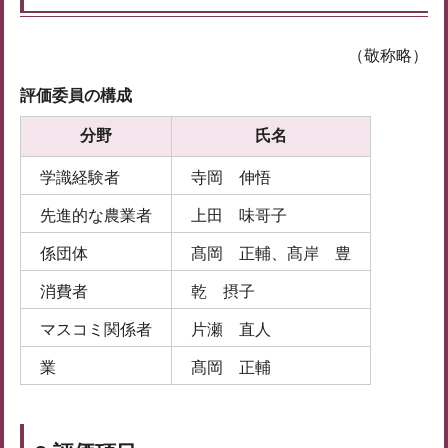
（敬称略）
評価委員の構成
分野
氏名
学識経験者
寺岡 伸悟
先進的な農業者
上田 味哥子
係団体
髙岡 正輔、髙岸 豊
消費者
乾 摂子
マスコミ関係者
片瀬 直人
業
髙岡 正輔