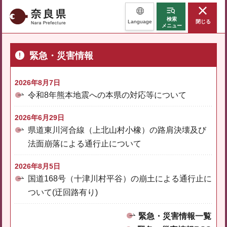
奈良県
検索
Language
閉じる
メニュー
緊急・災害情報
2026年8月7日
令和8年熊本地震への本県の対応等について
2026年6月29日
県道東川河合線（上北山村小橡）の路肩決壊及び
法面崩落による通行止について
2026年8月5日
国道168号（十津川村平谷）の崩土による通行止に
ついて(迂回路有り)
緊急・災害情報一覧