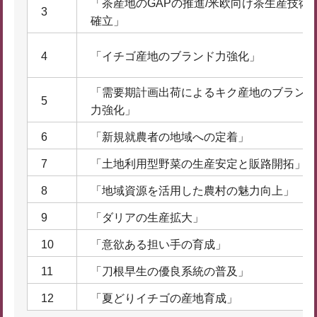
「茶産地のGAPの推進/米欧向け茶生産技術
3
確立」
4
「イチゴ産地のブランド力強化」
「需要期計画出荷によるキク産地のブランド
5
力強化」
6
「新規就農者の地域への定着」
7
「土地利用型野菜の生産安定と販路開拓」
8
「地域資源を活用した農村の魅力向上」
9
「ダリアの生産拡大」
10
「意欲ある担い手の育成」
11
「刀根早生の優良系統の普及」
12
「夏どりイチゴの産地育成」