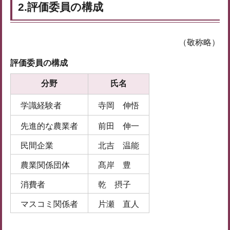
2.評価委員の構成
（敬称略）
評価委員の構成
分野
氏名
学識経験者
寺岡 伸悟
先進的な農業者
前田 伸一
民間企業
北吉 温能
農業関係団体
髙岸 豊
消費者
乾 摂子
マスコミ関係者
片瀬 直人