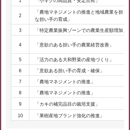
1
「小ギクの高品質・安定出荷」
「農地マネジメントの推進と地域農業を担う
2
な担い手の育成」
3
「特定農業振興ゾーンでの農業生産額増加」
4
「意欲のある担い手の農業経営改善」
5
「活力のある大和野菜の産地づくり」
6
「意欲ある担い手の育成・確保」
7
「農地マネジメントの推進」
8
「農地マネジメントの推進」
9
「カキの補完品目の栽培支援」
10
「果樹産地ブランド強化の推進」