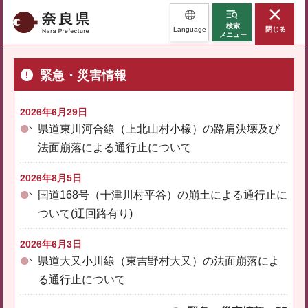
奈良県
検索
Language
閉じる
メニュー
緊急・災害情報
2026年6月29日
県道東川河合線（上北山村小橡）の路肩決壊及び
法面崩落による通行止について
2026年8月5日
国道168号（十津川村平谷）の崩土による通行止に
ついて(迂回路有り)
2026年6月3日
県道大又小川線（東吉野村大又）の法面崩落によ
る通行止について