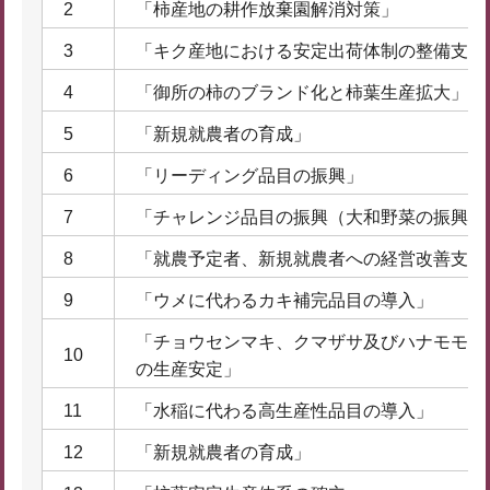
2
「柿産地の耕作放棄園解消対策」
3
「キク産地における安定出荷体制の整備支援
4
「御所の柿のブランド化と柿葉生産拡大」
5
「新規就農者の育成」
6
「リーディング品目の振興」
7
「チャレンジ品目の振興（大和野菜の振興）
8
「就農予定者、新規就農者への経営改善支援
9
「ウメに代わるカキ補完品目の導入」
「チョウセンマキ、クマザサ及びハナモモな
10
の生産安定」
11
「水稲に代わる高生産性品目の導入」
12
「新規就農者の育成」