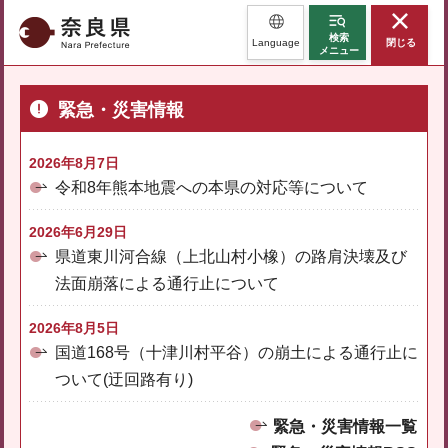
奈良県
検索
Language
閉じる
メニュー
緊急・災害情報
2026年8月7日
令和8年熊本地震への本県の対応等について
2026年6月29日
県道東川河合線（上北山村小橡）の路肩決壊及び
法面崩落による通行止について
2026年8月5日
国道168号（十津川村平谷）の崩土による通行止に
ついて(迂回路有り)
緊急・災害情報一覧