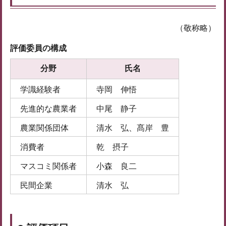
（敬称略）
評価委員の構成
分野
氏名
学識経験者
寺岡 伸悟
先進的な農業者
中尾 静子
農業関係団体
清水 弘、髙岸 豊
消費者
乾 摂子
マスコミ関係者
小森 良二
民間企業
清水 弘