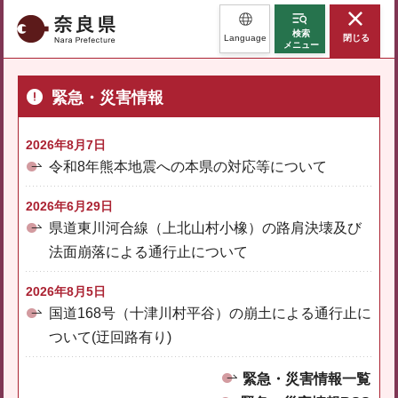
奈良県
検索
Language
閉じる
メニュー
緊急・災害情報
2026年8月7日
令和8年熊本地震への本県の対応等について
2026年6月29日
県道東川河合線（上北山村小橡）の路肩決壊及び
法面崩落による通行止について
2026年8月5日
国道168号（十津川村平谷）の崩土による通行止に
ついて(迂回路有り)
緊急・災害情報一覧