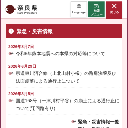
奈良県
検索
Language
閉じる
メニュー
緊急・災害情報
2026年8月7日
令和8年熊本地震への本県の対応等について
2026年6月29日
県道東川河合線（上北山村小橡）の路肩決壊及び
法面崩落による通行止について
2026年8月5日
国道168号（十津川村平谷）の崩土による通行止に
ついて(迂回路有り)
緊急・災害情報一覧