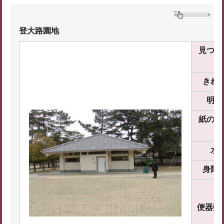
登大路園地
見つけ
さ
きれ
明る
紙の備
け
水
身障
便器数