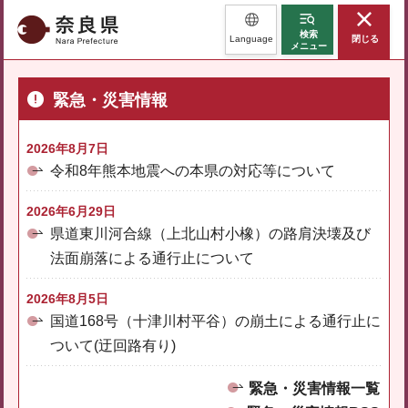
奈良県
検索
Language
閉じる
メニュー
緊急・災害情報
2026年8月7日
令和8年熊本地震への本県の対応等について
2026年6月29日
県道東川河合線（上北山村小橡）の路肩決壊及び
法面崩落による通行止について
2026年8月5日
国道168号（十津川村平谷）の崩土による通行止に
ついて(迂回路有り)
緊急・災害情報一覧