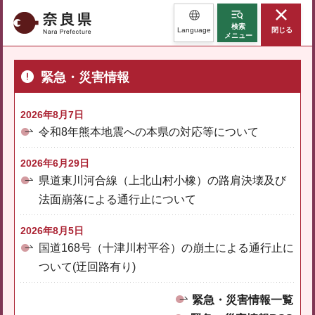
奈良県
検索
Language
閉じる
メニュー
緊急・災害情報
2026年8月7日
令和8年熊本地震への本県の対応等について
2026年6月29日
県道東川河合線（上北山村小橡）の路肩決壊及び
法面崩落による通行止について
2026年8月5日
国道168号（十津川村平谷）の崩土による通行止に
ついて(迂回路有り)
緊急・災害情報一覧