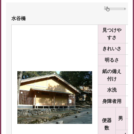
水谷橋
見つけや
すさ
きれいさ
明るさ
紙の備え
付け
水洗
身障者用
大
男
便器
小
数