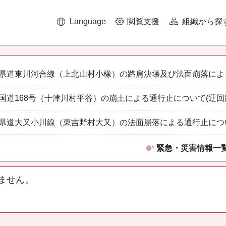
Language
閲覧支援
組織から探
県道東川河合線（上北山村小橡）の路肩決壊及び法面崩落によ
国道168号（十津川村平谷）の崩土による通行止について(迂回
県道大又小川線（東吉野村大又）の法面崩落による通行止につ
緊急・災害情報一
ません。