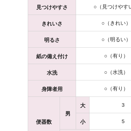
○（見つけやす
見つけやすさ
○（きれい）
きれいさ
○（明るい）
明るさ
○（有り）
紙の備え付け
○（水洗）
水洗
○（有り）
身障者用
3
大
男
5
便器数
小