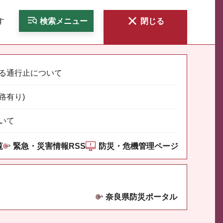
す
検索
メニュー
閉じる
る通行止について
路有り)
いて
覧
緊急・災害情報RSS
防災・危機管理ページ
奈良県防災ポータル