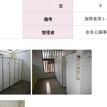
6
女
身障者用ト
備考
奈良公園事
管理者