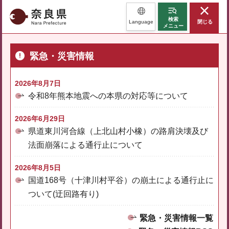
奈良県
検索
Language
閉じる
メニュー
緊急・災害情報
2026年8月7日
令和8年熊本地震への本県の対応等について
2026年6月29日
県道東川河合線（上北山村小橡）の路肩決壊及び
法面崩落による通行止について
2026年8月5日
国道168号（十津川村平谷）の崩土による通行止に
ついて(迂回路有り)
緊急・災害情報一覧