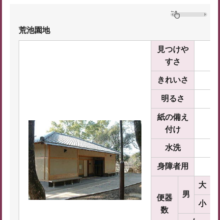
荒池園地
見つけや
すさ
きれいさ
明るさ
紙の備え
付け
水洗
身障者用
大
男
便器
小
数