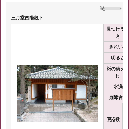
三月堂西階段下
見つけや
さ
きれいさ
明るさ
紙の備え
け
水洗
身障者用
便器数