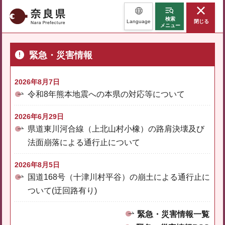
奈良県
検索
Language
閉じる
メニュー
緊急・災害情報
2026年8月7日
令和8年熊本地震への本県の対応等について
2026年6月29日
県道東川河合線（上北山村小橡）の路肩決壊及び
法面崩落による通行止について
2026年8月5日
国道168号（十津川村平谷）の崩土による通行止に
ついて(迂回路有り)
緊急・災害情報一覧