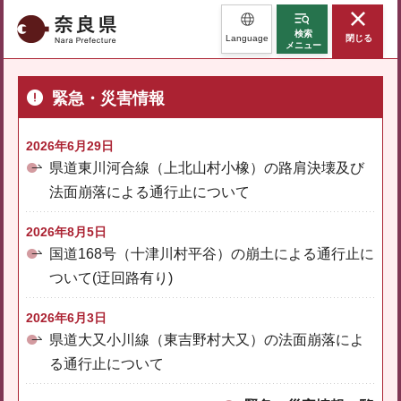
奈良県
検索
Language
閉じる
メニュー
緊急・災害情報
2026年6月29日
県道東川河合線（上北山村小橡）の路肩決壊及び
法面崩落による通行止について
2026年8月5日
国道168号（十津川村平谷）の崩土による通行止に
ついて(迂回路有り)
2026年6月3日
県道大又小川線（東吉野村大又）の法面崩落によ
る通行止について