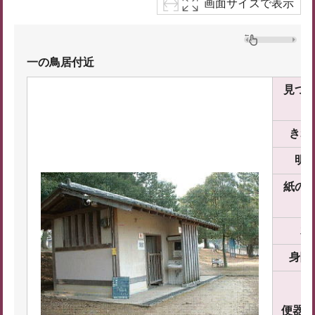
画面サイズで表示
一の鳥居付近
見つ
きれ
明
紙の
水
身障
便器数