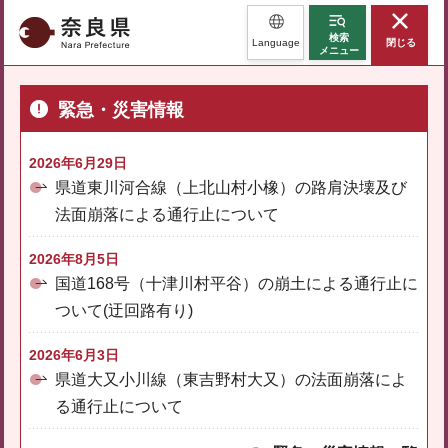
奈良県
検索
Language
閉じる
メニュー
緊急・災害情報
2026年6月29日
県道東川河合線（上北山村小橡）の路肩決壊及び
法面崩落による通行止について
2026年8月5日
国道168号（十津川村平谷）の崩土による通行止に
ついて(迂回路有り)
2026年6月3日
県道大又小川線（東吉野村大又）の法面崩落によ
る通行止について