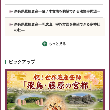
奈良県景観資産―藤ノ木古墳を眺望できる法隆寺周辺―
奈良県景観資産―耳成山、宇陀方面を眺望できる多神社
の杜―
もっと見る
ピックアップ