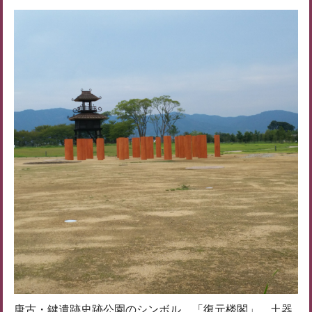
唐古・鍵遺跡史跡公園のシンボル、「復元楼閣」。土器