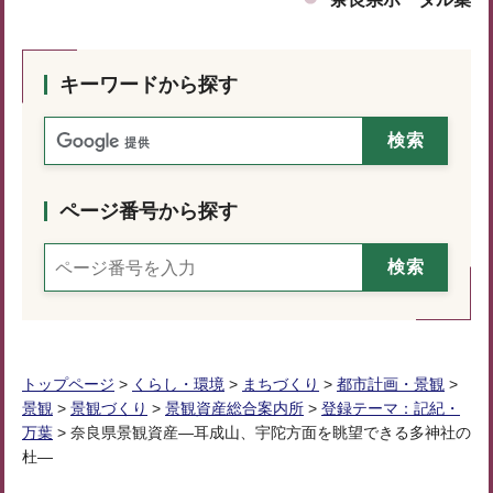
キーワードから探す
ページ番号から探す
トップページ
>
くらし・環境
>
まちづくり
>
都市計画・景観
>
景観
>
景観づくり
>
景観資産総合案内所
>
登録テーマ：記紀・
万葉
> 奈良県景観資産―耳成山、宇陀方面を眺望できる多神社の
杜―