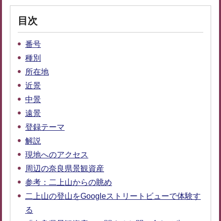
目次
番号
種別
所在地
近景
中景
遠景
登録テーマ
解説
現地へのアクセス
周辺の奈良県景観資産
参考：二上山からの眺め
二上山の登山をGoogleストリートビューで体験す
る