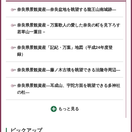
奈良県景観資産―奈良盆地を眺望する龍王山南城跡―
奈良県景観資産－万葉歌人の愛した奈良の町を見下ろす
若草山一重目－
奈良県景観資産「記紀・万葉」地図（平成24年度登
録）
奈良県景観資産―藤ノ木古墳を眺望できる法隆寺周辺―
奈良県景観資産―耳成山、宇陀方面を眺望できる多神社
の杜―
もっと見る
ピックアップ