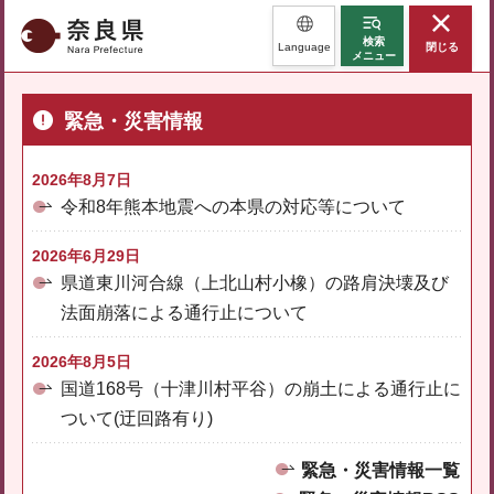
奈良県
検索
Language
閉じる
メニュー
緊急・災害情報
2026年8月7日
令和8年熊本地震への本県の対応等について
2026年6月29日
県道東川河合線（上北山村小橡）の路肩決壊及び
法面崩落による通行止について
2026年8月5日
国道168号（十津川村平谷）の崩土による通行止に
ついて(迂回路有り)
緊急・災害情報一覧