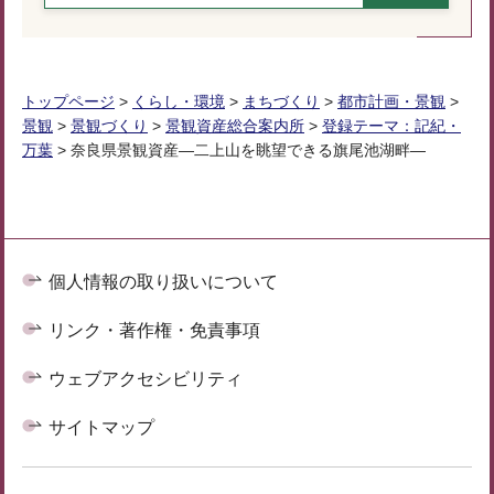
トップページ
>
くらし・環境
>
まちづくり
>
都市計画・景観
>
景観
>
景観づくり
>
景観資産総合案内所
>
登録テーマ：記紀・
万葉
> 奈良県景観資産―二上山を眺望できる旗尾池湖畔―
個人情報の取り扱いについて
リンク・著作権・免責事項
ウェブアクセシビリティ
サイトマップ