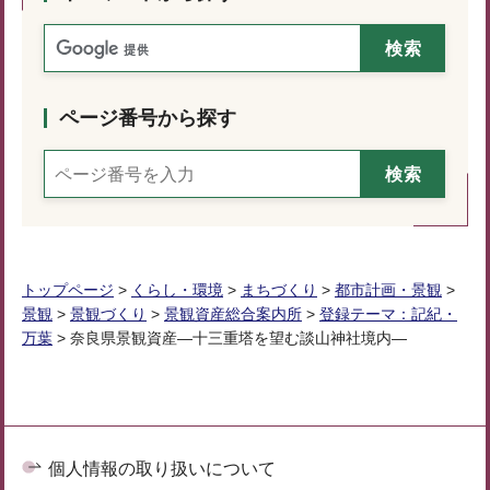
ページ番号から探す
トップページ
>
くらし・環境
>
まちづくり
>
都市計画・景観
>
景観
>
景観づくり
>
景観資産総合案内所
>
登録テーマ：記紀・
万葉
> 奈良県景観資産―十三重塔を望む談山神社境内―
個人情報の取り扱いについて