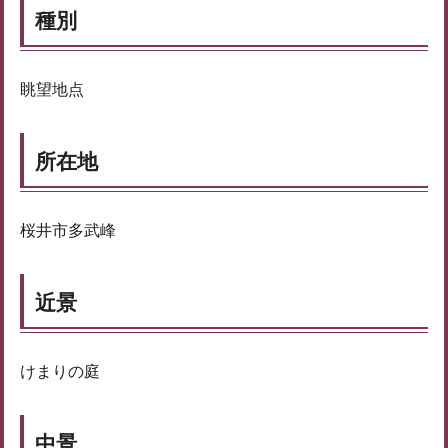
種別
眺望地点
所在地
桜井市多武峰
近景
けまりの庭
中景