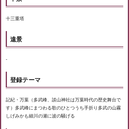
十三重塔
遠景
-
登録テーマ
記紀・万葉（多武峰、談山神社は万葉時代の歴史舞台で
す）多武峰にまつわる歌のひとつうち手折り多武の山霧
しげみかも細川の瀬に波の騒げる