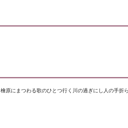
檜原にまつわる歌のひとつ行く川の過ぎにし人の手折ら