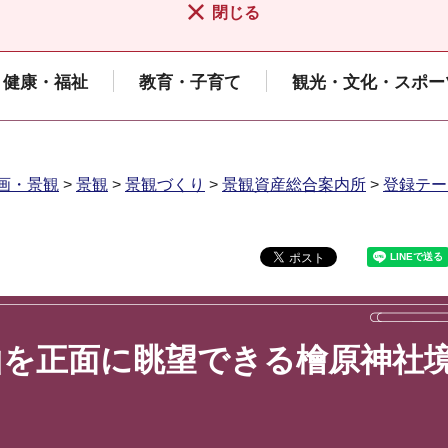
閉じる
健康・福祉
教育・子育て
観光・文化・スポー
画・景観
>
景観
>
景観づくり
>
景観資産総合案内所
>
登録テー
山を正面に眺望できる檜原神社