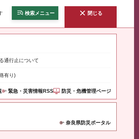
す
検索
メニュー
閉じる
る通行止について
路有り)
覧
緊急・災害情報RSS
防災・危機管理ページ
奈良県防災ポータル