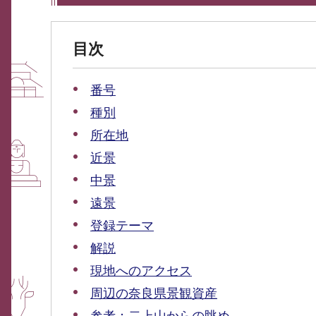
目次
番号
種別
所在地
近景
中景
遠景
登録テーマ
解説
現地へのアクセス
周辺の奈良県景観資産