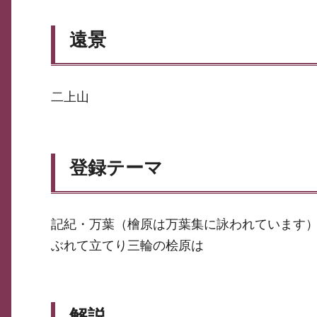
遠景
二上山
登録テーマ
記紀・万葉（檜原は万葉集に詠われています）
ぶれて立てり三輪の桧原は
解説