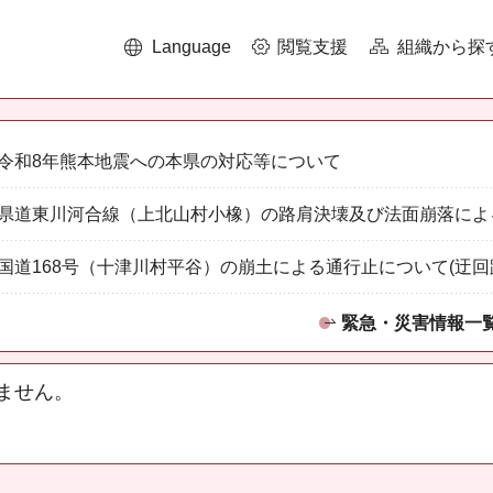
Language
閲覧支援
組織から探
令和8年熊本地震への本県の対応等について
県道東川河合線（上北山村小橡）の路肩決壊及び法面崩落によ
国道168号（十津川村平谷）の崩土による通行止について(迂回
緊急・災害情報一
ません。