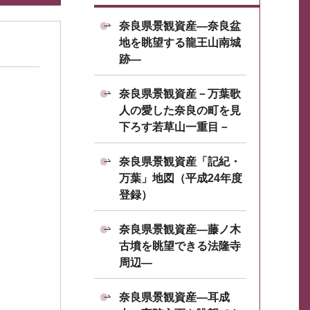
奈良県景観資産―奈良盆
地を眺望する龍王山南城
跡―
奈良県景観資産－万葉歌
人の愛した奈良の町を見
下ろす若草山一重目－
奈良県景観資産「記紀・
万葉」地図（平成24年度
登録）
奈良県景観資産―藤ノ木
古墳を眺望できる法隆寺
周辺―
奈良県景観資産―耳成