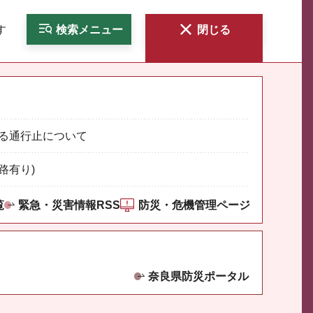
す
検索
メニュー
閉じる
る通行止について
路有り)
覧
緊急・災害情報RSS
防災・危機管理ページ
奈良県防災ポータル