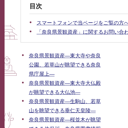
目次
スマートフォンで当ページをご覧の方
「奈良県景観資産」に関するお問い合
奈良県景観資産―東大寺や奈良
公園、若草山が眺望できる奈良
県庁屋上―
奈良県景観資産―東大寺大仏殿
が眺望できる大仏池―
奈良県景観資産―生駒山、若草
山を眺望できる垂仁天皇陵―
奈良県景観資産―桜並木が眺望