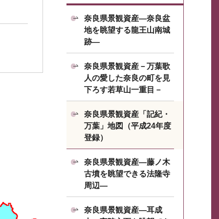
奈良県景観資産―奈良盆
地を眺望する龍王山南城
跡―
奈良県景観資産－万葉歌
人の愛した奈良の町を見
下ろす若草山一重目－
奈良県景観資産「記紀・
万葉」地図（平成24年度
登録）
奈良県景観資産―藤ノ木
古墳を眺望できる法隆寺
周辺―
奈良県景観資産―耳成