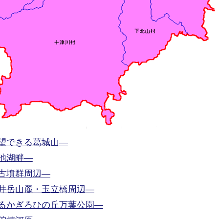
望できる葛城山―
池湖畔―
古墳群周辺―
井岳山麓・玉立橋周辺―
るかぎろひの丘万葉公園―