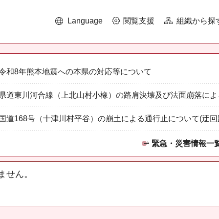
Language
閲覧支援
組織から探
令和8年熊本地震への本県の対応等について
県道東川河合線（上北山村小橡）の路肩決壊及び法面崩落によ
国道168号（十津川村平谷）の崩土による通行止について(迂回
緊急・災害情報一
ません。