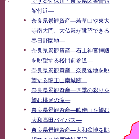
できる佐保川・奈良県図書情報
館付近―
奈良県景観資産―若草山や東大
寺南大門、大仏殿が眺望できる
春日野園地―
奈良県景観資産―石上神宮拝殿
を眺望する楼門前参道―
奈良県景観資産―奈良盆地を眺
望する龍王山南城跡―
奈良県景観資産―四季の彩りを
望む桃尾の滝―
奈良県景観資産―畝傍山を望む
大和高田バイパス―
奈良県景観資産―大和盆地を眺