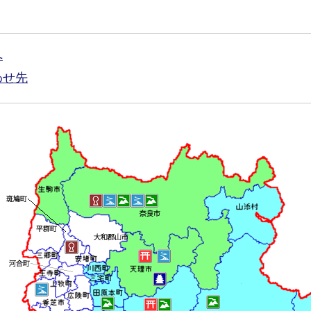
へ
わせ先