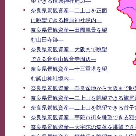
望できる檜原神社周辺―
奈良県景観資産―二上山を正面
に眺望できる檜原神社境内―
奈良県景観資産―田園風景を望
む山田寺跡―
奈良県景観資産―大阪まで眺望
できる音羽山観音寺周辺―
奈良県景観資産―十三重塔を望
む談山神社境内―
奈良県景観資産―奈良盆地から大阪まで眺
奈良県景観資産―二上山を眺望できる旗尾
奈良県景観資産―二上山を眺望できる首子
奈良県景観資産―宇陀市街を眺望できる額
奈良県景観資産―大宇陀の集落を眺望でき