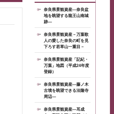
奈良県景観資産―奈良盆
地を眺望する龍王山南城
跡―
奈良県景観資産－万葉歌
人の愛した奈良の町を見
下ろす若草山一重目－
奈良県景観資産「記紀・
万葉」地図（平成24年度
登録）
奈良県景観資産―藤ノ木
古墳を眺望できる法隆寺
周辺―
奈良県景観資産―耳成