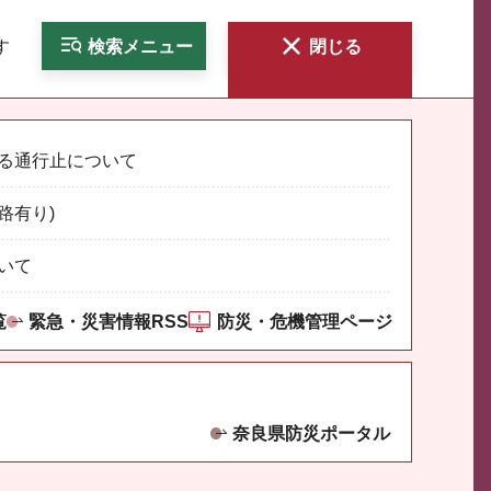
す
検索
メニュー
閉じる
る通行止について
路有り)
いて
覧
緊急・災害情報RSS
防災・危機管理ページ
奈良県防災ポータル