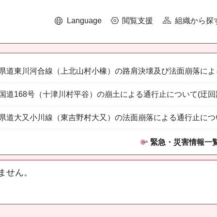
Language
閲覧支援
組織から探
県道東川河合線（上北山村小橡）の路肩決壊及び法面崩落によ
国道168号（十津川村平谷）の崩土による通行止について(迂回
県道大又小川線（東吉野村大又）の法面崩落による通行止につ
緊急・災害情報一
ません。