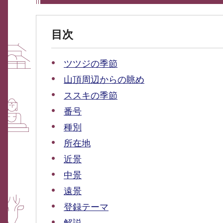
目次
ツツジの季節
山頂周辺からの眺め
ススキの季節
番号
種別
所在地
近景
中景
遠景
登録テーマ