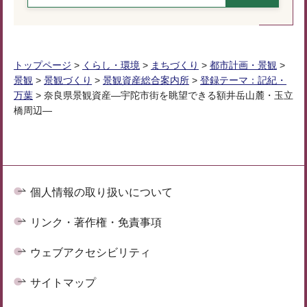
トップページ
>
くらし・環境
>
まちづくり
>
都市計画・景観
>
景観
>
景観づくり
>
景観資産総合案内所
>
登録テーマ：記紀・
万葉
> 奈良県景観資産―宇陀市街を眺望できる額井岳山麓・玉立
橋周辺―
個人情報の取り扱いについて
リンク・著作権・免責事項
ウェブアクセシビリティ
サイトマップ