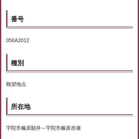
番号
050A2012
種別
眺望地点
所在地
宇陀市榛原額井～宇陀市榛原赤瀬