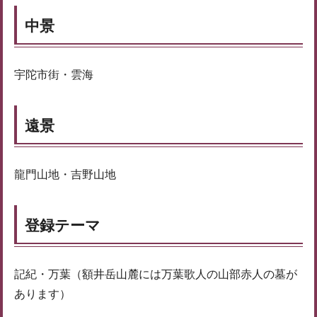
中景
宇陀市街・雲海
遠景
龍門山地・吉野山地
登録テーマ
記紀・万葉（額井岳山麓には万葉歌人の山部赤人の墓が
あります）