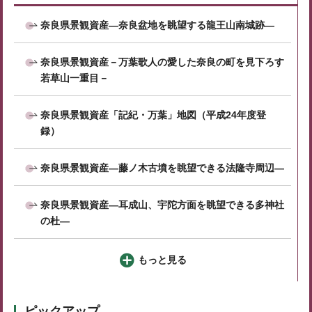
奈良県景観資産―奈良盆地を眺望する龍王山南城跡―
奈良県景観資産－万葉歌人の愛した奈良の町を見下ろす
若草山一重目－
奈良県景観資産「記紀・万葉」地図（平成24年度登
録）
奈良県景観資産―藤ノ木古墳を眺望できる法隆寺周辺―
奈良県景観資産―耳成山、宇陀方面を眺望できる多神社
の杜―
もっと見る
ピックアップ