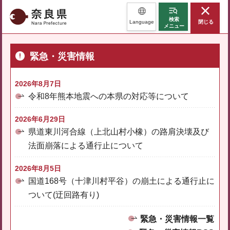
奈良県
検索
Language
閉じる
メニュー
緊急・災害情報
2026年8月7日
令和8年熊本地震への本県の対応等について
2026年6月29日
県道東川河合線（上北山村小橡）の路肩決壊及び
法面崩落による通行止について
2026年8月5日
国道168号（十津川村平谷）の崩土による通行止に
ついて(迂回路有り)
緊急・災害情報一覧