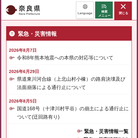
奈良県
検索
Language
閉じる
メニュー
緊急・災害情報
2026年8月7日
令和8年熊本地震への本県の対応等について
2026年6月29日
県道東川河合線（上北山村小橡）の路肩決壊及び
法面崩落による通行止について
2026年8月5日
国道168号（十津川村平谷）の崩土による通行止に
ついて(迂回路有り)
緊急・災害情報一覧