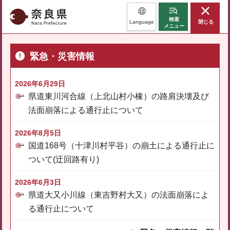
奈良県
検索
Language
閉じる
メニュー
緊急・災害情報
2026年6月29日
県道東川河合線（上北山村小橡）の路肩決壊及び
法面崩落による通行止について
2026年8月5日
国道168号（十津川村平谷）の崩土による通行止に
ついて(迂回路有り)
2026年6月3日
県道大又小川線（東吉野村大又）の法面崩落によ
る通行止について