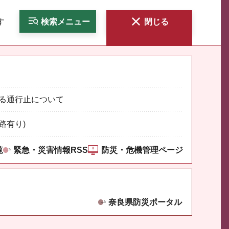
す
検索
メニュー
閉じる
る通行止について
路有り)
覧
緊急・災害情報RSS
防災・危機管理ページ
奈良県防災ポータル