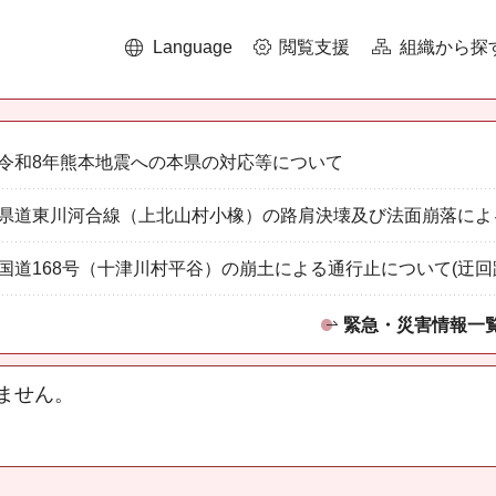
Language
閲覧支援
組織から探
令和8年熊本地震への本県の対応等について
県道東川河合線（上北山村小橡）の路肩決壊及び法面崩落によ
国道168号（十津川村平谷）の崩土による通行止について(迂回
緊急・災害情報一
ません。