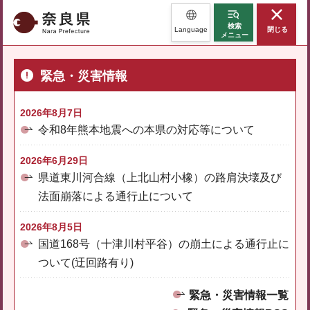
奈良県
検索
Language
閉じる
メニュー
緊急・災害情報
2026年8月7日
令和8年熊本地震への本県の対応等について
2026年6月29日
県道東川河合線（上北山村小橡）の路肩決壊及び
法面崩落による通行止について
2026年8月5日
国道168号（十津川村平谷）の崩土による通行止に
ついて(迂回路有り)
緊急・災害情報一覧