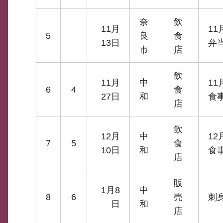
奈
飲
11月
1
5
良
食
13日
弁
市
店
飲
11月
中
1
6
4
食
27日
和
食
店
飲
12月
中
1
7
5
食
10日
和
食
店
販
1月8
中
8
6
売
刺
日
和
店