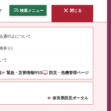
す
検索
メニュー
閉じる
る通行止について
路有り)
いて
覧
緊急・災害情報RSS
防災・危機管理ページ
奈良県防災ポータル