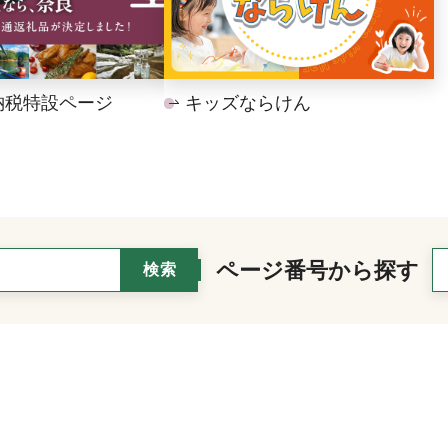
納税特設ページ
キッズならけん
ページ番号から探す