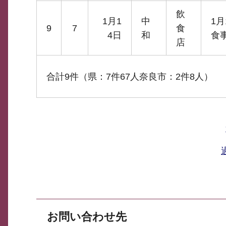
飲
1月1
中
1
9
7
食
4日
和
食
店
合計9件（県：7件67人奈良市：2件8人）
お問い合わせ先