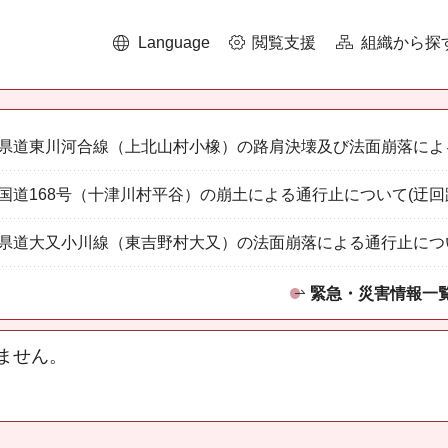
Language
閲覧支援
組織から探
県道東川河合線（上北山村小橡）の路肩決壊及び法面崩落によ
国道168号（十津川村平谷）の崩土による通行止について(迂回
県道大又小川線（東吉野村大又）の法面崩落による通行止につ
緊急・災害情報一
ません。