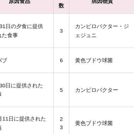
原因食品
病因物質
数
月31日の夕食に提供
カンピロバクター・ジ
3
れた食事
ェジュニ
バブ
6
黄色ブドウ球菌
月30日に提供された
5
カンピロバクター
事
0月11日に提供された
2
黄色ブドウ球菌
3
当