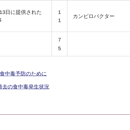
月13日に提供された
1
カンピロバクター
事
1
7
5
食中毒予防のために
過去の食中毒発生状況