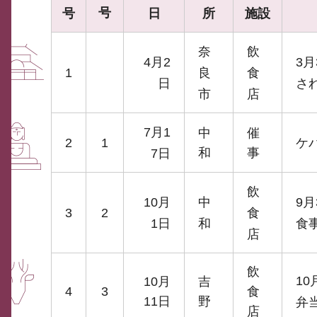
号
号
日
所
施設
奈
飲
4月2
3
1
良
食
日
さ
市
店
7月1
中
催
2
1
ケ
和
事
7日
飲
10月
中
9
3
2
食
1日
和
食
店
飲
1
10月
吉
4
3
食
11日
野
弁
店