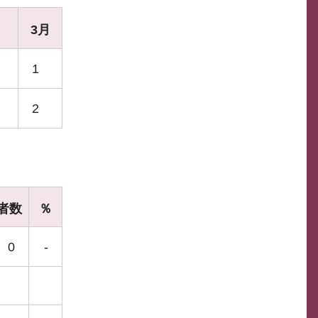
月
3月
1
2
者数
％
0
-