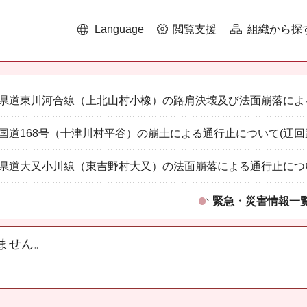
Language
閲覧支援
組織から探
県道東川河合線（上北山村小橡）の路肩決壊及び法面崩落によ
国道168号（十津川村平谷）の崩土による通行止について(迂回
県道大又小川線（東吉野村大又）の法面崩落による通行止につ
緊急・災害情報一
ません。