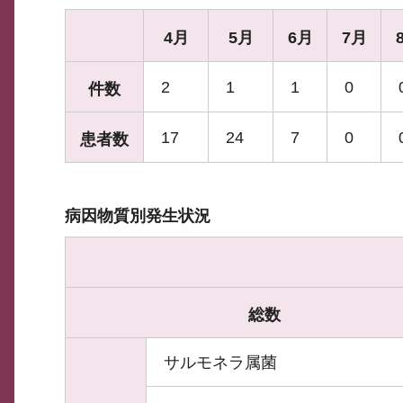
4月
5月
6月
7月
2
1
1
0
件数
17
24
7
0
患者数
病因物質別発生状況
総数
サルモネラ属菌