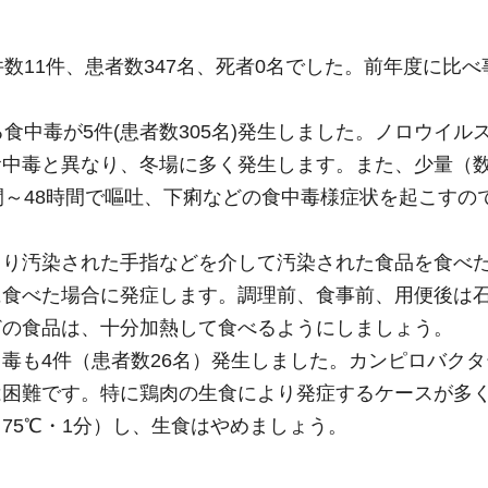
数11件、患者数347名、死者0名でした。前年度に比べ
食中毒が5件(患者数305名)発生しました。ノロウイル
中毒と異なり、冬場に多く発生します。また、少量（数
間～48時間で嘔吐、下痢などの食中毒様症状を起こすの
より汚染された手指などを介して汚染された食品を食べ
に食べた場合に発症します。調理前、食事前、用便後は
どの食品は、十分加熱して食べるようにしましょう。
毒も4件（患者数26名）発生しました。カンピロバク
は困難です。特に鶏肉の生食により発症するケースが多
75℃・1分）し、生食はやめましょう。