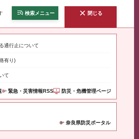
す
検索
メニュー
閉じる
る通行止について
路有り)
いて
覧
緊急・災害情報RSS
防災・危機管理ページ
奈良県防災ポータル