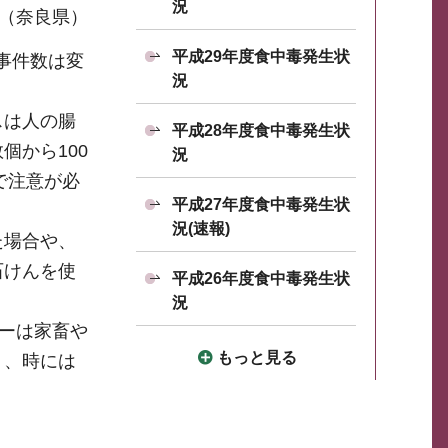
況
（奈良県）
平成29年度食中毒発生状
事件数は変
況
スは人の腸
平成28年度食中毒発生状
個から100
況
で注意が必
平成27年度食中毒発生状
況(速報)
た場合や、
石けんを使
平成26年度食中毒発生状
況
ターは家畜や
もっと見る
く、時には